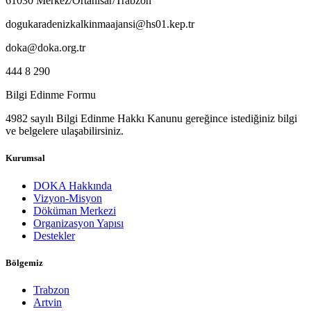
61030 Merkez/Ortahisar/Trabzon
dogukaradenizkalkinmaajansi@hs01.kep.tr
doka@doka.org.tr
444 8 290
Bilgi Edinme Formu
4982 sayılı Bilgi Edinme Hakkı Kanunu gereğince istediğiniz bilgi
ve belgelere ulaşabilirsiniz.
Kurumsal
DOKA Hakkında
Vizyon-Misyon
Döküman Merkezi
Organizasyon Yapısı
Destekler
Bölgemiz
Trabzon
Artvin