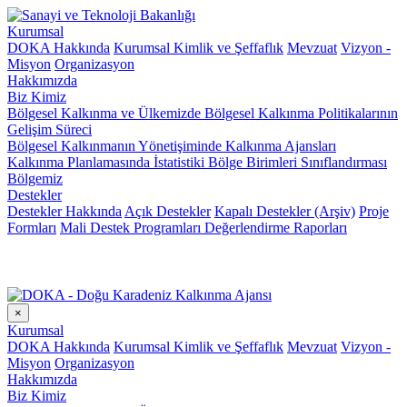
Kurumsal
DOKA Hakkında
Kurumsal Kimlik ve Şeffaflık
Mevzuat
Vizyon -
Misyon
Organizasyon
Hakkımızda
Biz Kimiz
Bölgesel Kalkınma ve Ülkemizde Bölgesel Kalkınma Politikalarının
Gelişim Süreci
Bölgesel Kalkınmanın Yönetişiminde Kalkınma Ajansları
Kalkınma Planlamasında İstatistiki Bölge Birimleri Sınıflandırması
Bölgemiz
Destekler
Destekler Hakkında
Açık Destekler
Kapalı Destekler (Arşiv)
Proje
Formları
Mali Destek Programları Değerlendirme Raporları
×
Kurumsal
DOKA Hakkında
Kurumsal Kimlik ve Şeffaflık
Mevzuat
Vizyon -
Misyon
Organizasyon
Hakkımızda
Biz Kimiz