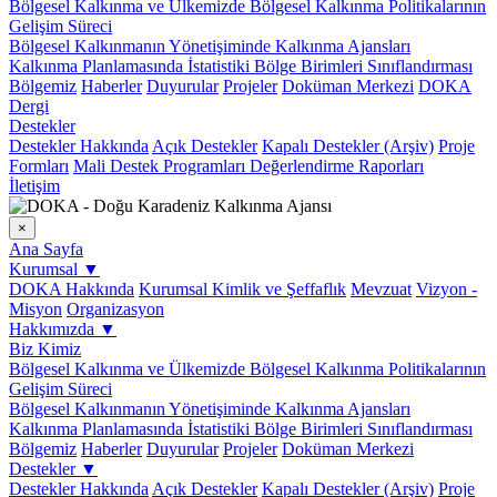
Bölgesel Kalkınma ve Ülkemizde Bölgesel Kalkınma Politikalarının
Gelişim Süreci
Bölgesel Kalkınmanın Yönetişiminde Kalkınma Ajansları
Kalkınma Planlamasında İstatistiki Bölge Birimleri Sınıflandırması
Bölgemiz
Haberler
Duyurular
Projeler
Doküman Merkezi
DOKA
Dergi
Destekler
Destekler Hakkında
Açık Destekler
Kapalı Destekler (Arşiv)
Proje
Formları
Mali Destek Programları Değerlendirme Raporları
İletişim
×
Ana Sayfa
Kurumsal
▼
DOKA Hakkında
Kurumsal Kimlik ve Şeffaflık
Mevzuat
Vizyon -
Misyon
Organizasyon
Hakkımızda
▼
Biz Kimiz
Bölgesel Kalkınma ve Ülkemizde Bölgesel Kalkınma Politikalarının
Gelişim Süreci
Bölgesel Kalkınmanın Yönetişiminde Kalkınma Ajansları
Kalkınma Planlamasında İstatistiki Bölge Birimleri Sınıflandırması
Bölgemiz
Haberler
Duyurular
Projeler
Doküman Merkezi
Destekler
▼
Destekler Hakkında
Açık Destekler
Kapalı Destekler (Arşiv)
Proje