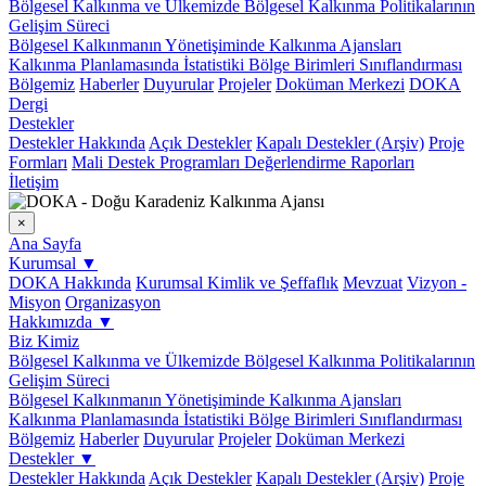
Bölgesel Kalkınma ve Ülkemizde Bölgesel Kalkınma Politikalarının
Gelişim Süreci
Bölgesel Kalkınmanın Yönetişiminde Kalkınma Ajansları
Kalkınma Planlamasında İstatistiki Bölge Birimleri Sınıflandırması
Bölgemiz
Haberler
Duyurular
Projeler
Doküman Merkezi
DOKA
Dergi
Destekler
Destekler Hakkında
Açık Destekler
Kapalı Destekler (Arşiv)
Proje
Formları
Mali Destek Programları Değerlendirme Raporları
İletişim
×
Ana Sayfa
Kurumsal
▼
DOKA Hakkında
Kurumsal Kimlik ve Şeffaflık
Mevzuat
Vizyon -
Misyon
Organizasyon
Hakkımızda
▼
Biz Kimiz
Bölgesel Kalkınma ve Ülkemizde Bölgesel Kalkınma Politikalarının
Gelişim Süreci
Bölgesel Kalkınmanın Yönetişiminde Kalkınma Ajansları
Kalkınma Planlamasında İstatistiki Bölge Birimleri Sınıflandırması
Bölgemiz
Haberler
Duyurular
Projeler
Doküman Merkezi
Destekler
▼
Destekler Hakkında
Açık Destekler
Kapalı Destekler (Arşiv)
Proje