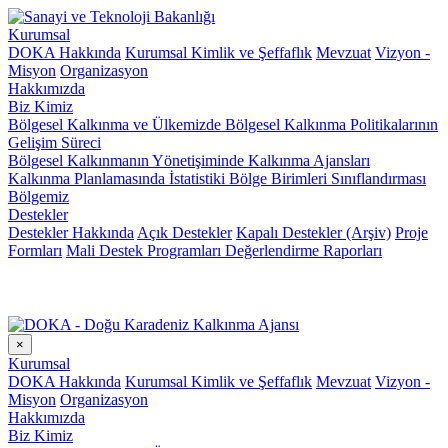
Kurumsal
DOKA Hakkında
Kurumsal Kimlik ve Şeffaflık
Mevzuat
Vizyon -
Misyon
Organizasyon
Hakkımızda
Biz Kimiz
Bölgesel Kalkınma ve Ülkemizde Bölgesel Kalkınma Politikalarının
Gelişim Süreci
Bölgesel Kalkınmanın Yönetişiminde Kalkınma Ajansları
Kalkınma Planlamasında İstatistiki Bölge Birimleri Sınıflandırması
Bölgemiz
Destekler
Destekler Hakkında
Açık Destekler
Kapalı Destekler (Arşiv)
Proje
Formları
Mali Destek Programları Değerlendirme Raporları
×
Kurumsal
DOKA Hakkında
Kurumsal Kimlik ve Şeffaflık
Mevzuat
Vizyon -
Misyon
Organizasyon
Hakkımızda
Biz Kimiz