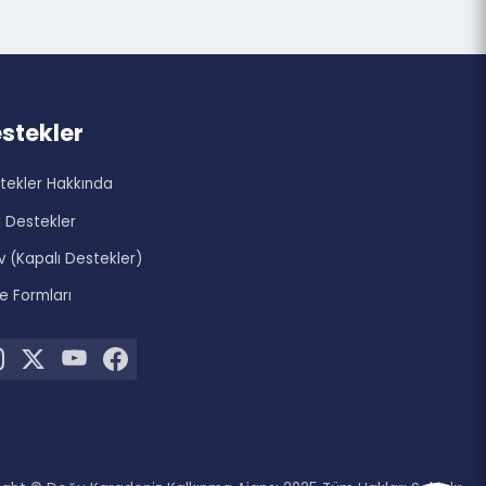
zi
Destekler
Destekler Hakkında
Açık Destekler
Arşiv (Kapalı Destekler)
Proje Formları