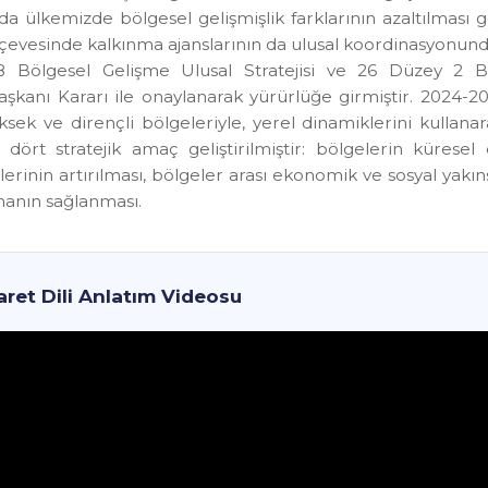
 26 İBBS Düzey II bölgesinde kalkınma ajansları kurulm
ılında Cumhurbaşkanlığı Hükümet Sistemine geçilm
ında ülkemizde bölgesel gelişmişlik farklarının azaltıl
erçevesinde kalkınma ajanslarının da ulusal koordinasyo
028 Bölgesel Gelişme Ulusal Stratejisi ve 26 Düzey 
başkanı Kararı ile onaylanarak yürürlüğe girmiştir. 2
 yüksek ve dirençli bölgeleriyle, yerel dinamiklerini k
e dört stratejik amaç geliştirilmiştir: bölgelerin 
rliklerinin artırılması, bölgeler arası ekonomik ve sos
anmanın sağlanması.
İşaret Dili Anlatım Videosu