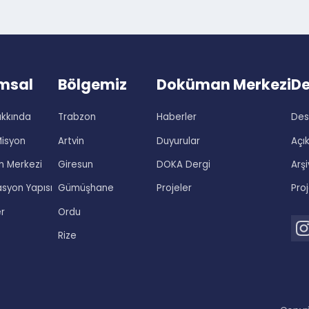
rumsal
Bölgemiz
Doküman Merke
 Hakkında
Trabzon
Haberler
on-Misyon
Artvin
Duyurular
man Merkezi
Giresun
DOKA Dergi
izasyon Yapısı
Gümüşhane
Projeler
ekler
Ordu