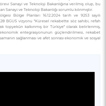
uştur.
esi ile 1 ve 4 numaralı Cumhurbaşkanlığı Kararnam
ması görevi Sanayi ve Teknoloji Bakanlığına verilmiş ol
nundan Sanayi ve Teknoloji Bakanlığı sorumlu kılınmıştı
2 Bölgesi Bölge Planları 16.12.2024 tarih ve 9253 
024-2028 BGUS vizyonu "Küresel rekabette söz sahibi,
ullanarak topyekûn kalkınmış bir Türkiye" olarak belirl
küresel ekonomik entegrasyonunun güçlendirilmesi, r
yal yakınsamanın sağlanması ve afet sonrası ekonomik ve 