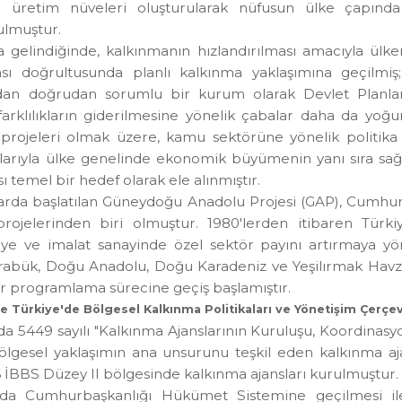
atırımlarının yapılması, gerekse de sanayi tesislerini
nde üretim nüveleri oluşturularak nüfusun ülke ç
urulmuştur.
ılına gelindiğinde, kalkınmanın hızlandırılması amacıyl
ılması doğrultusunda planlı kalkınma yaklaşımına ge
madan doğrudan sorumlu bir kurum olarak Devlet Pla
el farklılıkların giderilmesine yönelik çabalar daha d
ma projeleri olmak üzere, kamu sektörüne yönelik polit
malarıyla ülke genelinde ekonomik büyümenin yanı sıra 
ası temel bir hedef olarak ele alınmıştır.
i yıllarda başlatılan Güneydoğu Anadolu Projesi (GAP), 
e projelerinden biri olmuştur. 1980'lerden itibaren T
irmeye ve imalat sanayinde özel sektör payını artırmay
-Karabük, Doğu Anadolu, Doğu Karadeniz ve Yeşilırmak H
 bir programlama sürecine geçiş başlamıştır.
de Türkiye'de Bölgesel Kalkınma Politikaları ve Yönetişim
ılında 5449 sayılı "Kalkınma Ajanslarının Kuruluşu, Ko
ni bölgesel yaklaşımın ana unsurunu teşkil eden kalkınm