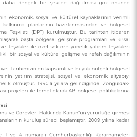
n Anadolu'nun farklı bölgelerine yaygınlaştırılması il
apında daha dengeli bir şekilde dağıtılması göz ö
a ülkenin ekonomik, sosyal ve kültürel kaynaklarının v
çilmiş; kalkınma planlarının hazırlanmasından ve bö
nlama Teşkilatı (DPT) kurulmuştur. Bu tarihten it
a yoğunlaşarak başta bölgesel gelişme programları ve 
ika ve teşvikler ile özel sektöre yönelik yatırım teşv
sağlıklı bir sosyal ve kültürel gelişme ve refah dağıl
Cumhuriyet tarihimizin en kapsamlı ve büyük bütçeli bö
ürkiye'nin yatırım stratejisi, sosyal ve ekonomik alt
a yönelik olmuştur. 1990'lı yıllara gelindiğinde, Zong
avzası projeleri ile temel olarak AB bölgesel politika
 Çerçevesi
ordinasyonu ve Görevleri Hakkında Kanun"un yürürlüğe g
a ajanslarının kuruluş süreci başlamıştır. 2009 yılına