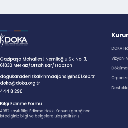
Ku
DOKA
Vizy
Gazipaşa Mahallesi, Nemlioğlu Sk. No: 3,
61030 Merkez/Ortahisar/Trabzon
Dökü
dogukaradenizkalkinmaajansi@hs01.kep.tr
Organ
doka@doka.org.tr
Dest
444 8 290