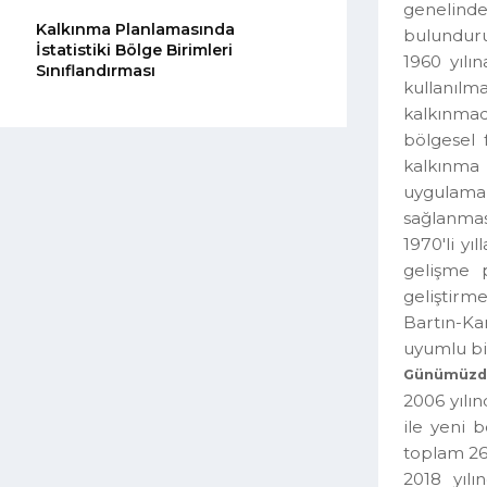
kamu y
Yönetişiminde Kalkınma Ajansları
geneli
Kalkınma Planlamasında
bulund
İstatistiki Bölge Birimleri
1960 y
Sınıflandırması
kullan
kalkın
bölges
kalkın
uygula
sağlanm
1970'l
gelişm
gelişt
Bartın
uyumlu
Günümüz
2006 y
ile ye