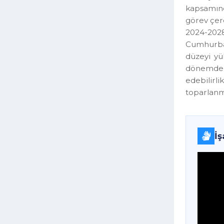
toplam
2018 y
kapsam
görev ç
2024-2
Cumhur
düzeyi
dönemd
edebili
toparl