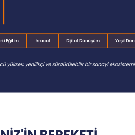
ki Eğitim
İhracat
Dijital Dönüşüm
Yeşil Dö
ü yüksek, yenilikçi ve sürdürülebilir bir sanayi ekosistem
İZ'İN BEREKETİ