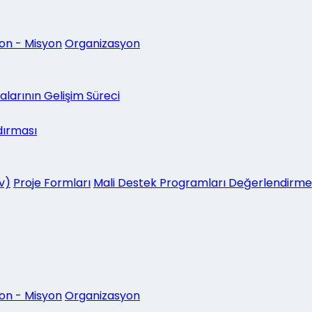
on - Misyon
Organizasyon
larının Gelişim Süreci
dırması
v)
Proje Formları
Mali Destek Programları Değerlendirme
on - Misyon
Organizasyon