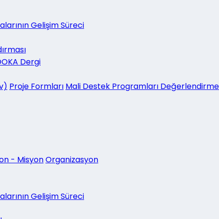
larının Gelişim Süreci
dırması
DOKA Dergi
v)
Proje Formları
Mali Destek Programları Değerlendirme
on - Misyon
Organizasyon
larının Gelişim Süreci