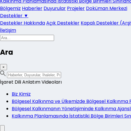
Kalkınma Planlamasında İstatistiki Bölge Birimleri Sınıflan
Bölgemiz
Haberler
Duyurular
Projeler
Doküman Merkezi
Destekler
▼
Destekler Hakkında
Açık Destekler
Kapalı Destekler (Arşi
İletişim
Ara
×
İşaret Dili Anlatım Videoları
Biz Kimiz
Bölgesel Kalkınma ve Ülkemizde Bölgesel Kalkınma Po
Bölgesel Kalkınmanın Yönetişiminde Kalkınma Ajansl
Kalkınma Planlamasında İstatistiki Bölge Birimleri Sı