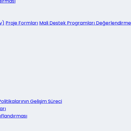
dırması
v)
Proje Formları
Mali Destek Programları Değerlendirme
litikalarının Gelişim Süreci
arı
nıflandırması