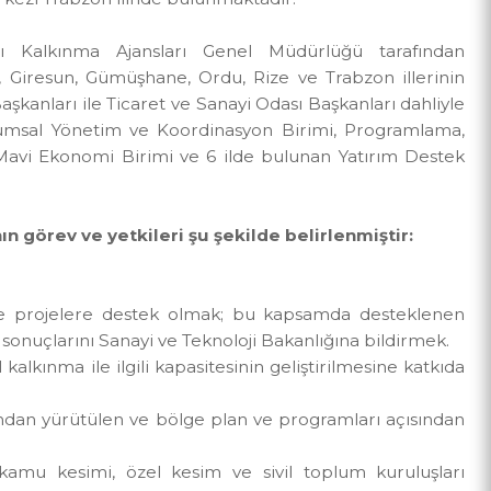
ns merkezi Trabzon ilinde bulunmaktadır.
kanlığı Kalkınma Ajansları Genel Müdürlüğü taraf
Artvin, Giresun, Gümüşhane, Ordu, Rize ve Trabzon ill
clisi Başkanları ile Ticaret ve Sanayi Odası Başkanları da
ik, Kurumsal Yönetim ve Koordinasyon Birimi, Progra
rimi, Mavi Ekonomi Birimi ve 6 ilde bulunan Yatırım 
arının görev ve yetkileri şu şekilde belirlenmiştir:
lamak.
aliyet ve projelere destek olmak; bu kapsamda deste
ek ve sonuçlarını Sanayi ve Teknoloji Bakanlığına bildir
erel kalkınma ile ilgili kapasitesinin geliştirilmesine k
 tarafından yürütülen ve bölge plan ve programları açı