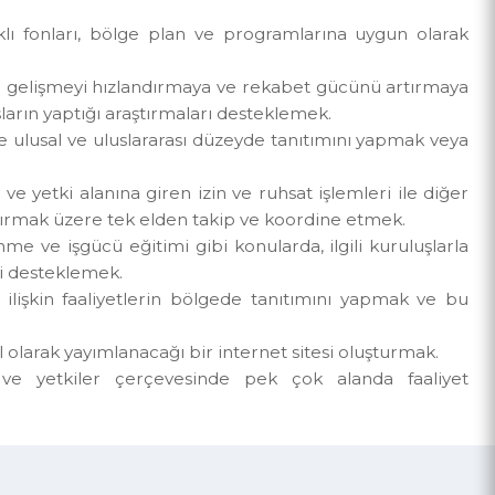
larak kamu kesimi, özel kesim ve sivil toplum kurul
 kaynaklı fonları, bölge plan ve programlarına uygun 
 sosyal gelişmeyi hızlandırmaya ve rekabet gücünü art
uruluşların yaptığı araştırmaları desteklemek.
iği halinde ulusal ve uluslararası düzeyde tanıtımını yapma
görev ve yetki alanına giren izin ve ruhsat işlemleri ile
 sonuçlandırmak üzere tek elden takip ve koordine etmek.
gütlenme ve işgücü eğitimi gibi konularda, ilgili kurulu
şimcileri desteklemek.
gramlara ilişkin faaliyetlerin bölgede tanıtımını yapmak
rın güncel olarak yayımlanacağı bir internet sitesi oluşturm
rev ve yetkiler çerçevesinde pek çok alanda faa