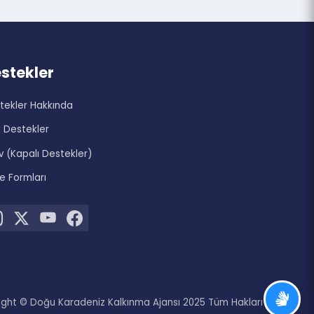
zi
Destekler
Destekler Hakkında
Açık Destekler
Arşiv (Kapalı Destekler)
Proje Formları