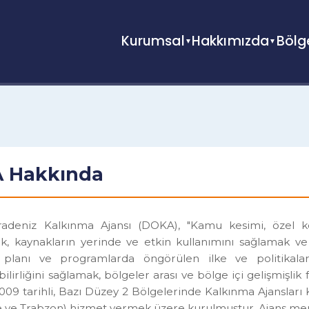
Kurumsal
Hakkımızda
A Hakkında
aradeniz Kalkınma Ajansı (DOKA), "Kamu kesimi, özel
irmek, kaynakların yerinde ve etkin kullanımını sağlam
ma planı ve programlarda öngörülen ilke ve politi
lebilirliğini sağlamak, bölgeler arası ve bölge içi geli
07.2009 tarihli, Bazı Düzey 2 Bölgelerinde Kalkınma Aja