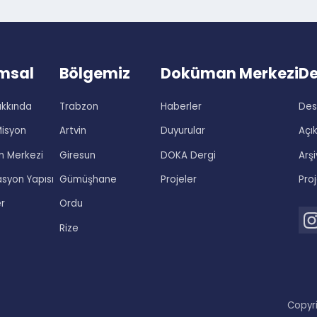
rumsal
Bölgemiz
Doküman Merke
 Hakkında
Trabzon
Haberler
on-Misyon
Artvin
Duyurular
man Merkezi
Giresun
DOKA Dergi
izasyon Yapısı
Gümüşhane
Projeler
ekler
Ordu
Rize