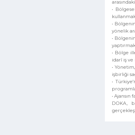
önemli
• Bölg
arasınd
• Bölg
kullan
• Bölg
yönelik
• Bölge
yaptır
• Bölge
idarî i
• Yönet
işbirli
• Türki
progra
• Ajans
DOKA,
gerçek