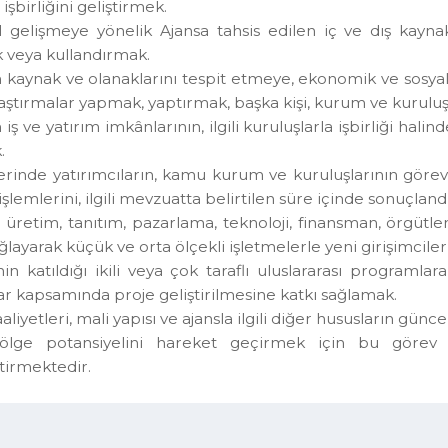
 görülen diğer projeleri izlemek.
esel gelişme hedeflerini gerçekleştirmeye yönelik o
aki işbirliğini geliştirmek.
esel gelişmeye yönelik Ajansa tahsis edilen iç ve dış
mak veya kullandırmak.
enin kaynak ve olanaklarını tespit etmeye, ekonomik ve
 araştırmalar yapmak, yaptırmak, başka kişi, kurum ve k
nin iş ve yatırım imkânlarının, ilgili kuruluşlarla işbirl
mak.
 illerinde yatırımcıların, kamu kurum ve kuruluşlarının 
ş ve işlemlerini, ilgili mevzuatta belirtilen süre içinde
im, üretim, tanıtım, pazarlama, teknoloji, finansman, ör
ği sağlayarak küçük ve orta ölçekli işletmelerle yeni giri
ye'nin katıldığı ikili veya çok taraflı uluslararası pro
mlar kapsamında proje geliştirilmesine katkı sağlamak.
ın faaliyetleri, mali yapısı ve ajansla ilgili diğer hususla
 bölge potansiyelini hareket geçirmek için bu gö
leştirmektedir.