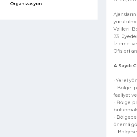
Ordu, 
Organizasyon
Ajansl
yürütü
Valiler
23 üye
İzleme
Ofisler
4 Sayı
• Yere
• Bölg
faaliye
• Bölge
bulunm
• Bölg