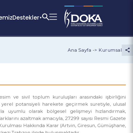
Bölgemiz
Destekler
Ana Sayfa -> Kuru
 kesim ve sivil toplum kuruluşları arasındaki işbir
ak ve yerel potansiyeli harekete geçirmek suretiyle, 
kalarla uyumlu olarak bölgesel gelişmeyi hızlandı
şmişlik farklarını azaltmak amacıyla, 27299 sayısı Resmi 
nsları Kurulması Hakkında Karar (Artvin, Giresun, Gümü