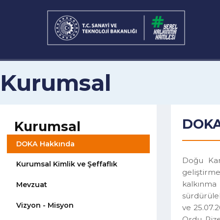
Kurumsal
DOK
Kurumsal
DOKA Hakkında
Doğu K
Kurumsal Kimlik ve Şeffaflık
gelişt
kalkın
Mevzuat
sürdürü
Vizyon - Misyon
ve 25.