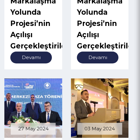
Alternatif
Alternatif
Turizm
Turizm
Markalaşma
Markalaşma
Yolunda
Yolunda
Projesi’nin
Projesi’nin
Açılışı
Açılışı
Gerçekleştirildi
Gerçekleştirild
Devamı
Devamı