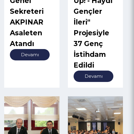
Genel
Up! - Haydi
Sekreteri
Gençler
AKPINAR
İleri"
Asaleten
Projesiyle
Atandı
37 Genç
İstihdam
Devamı
Edildi
Devamı