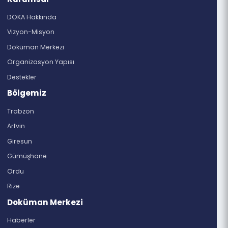
dogukaradenizkalkinmaajansi@hs01.kep.tr
doka@doka.org.tr
444 8 290
Bilgi Edinme Formu
4982 sayılı Bilgi Edinme Hakkı Kanunu gereğince
istediğiniz bilgi ve belgelere ulaşabilirsiniz.
Kurumsal
DOKA Hakkında
Vizyon-Misyon
Döküman Merkezi
Organizasyon Yapısı
Destekler
Bölgemiz
Trabzon