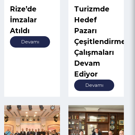
27 May 2024
03 May 2024
Rize’de
Turizmde
İmzalar
Hedef
Atıldı
Pazarı
Çeşitlendirme
Devamı
Çalışmaları
Devam
Ediyor
Devamı