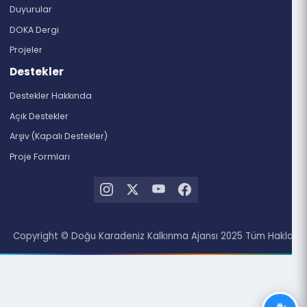
Artvin
Giresun
Gümüşhane
Ordu
Rize
Doküman Merkezi
Haberler
Duyurular
DOKA Dergi
Projeler
Destekler
Destekler Hakkında
Açık Destekler
Arşiv (Kapalı Destekler)