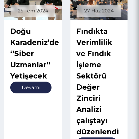
25 Tem 2024
27 Haz 2024
Doğu
Fındıkta
Karadeniz’de
Verimlilik
‘’Siber
ve Fındık
Uzmanlar’’
İşleme
Yetişecek
Sektörü
Değer
Devamı
Zinciri
Analizi