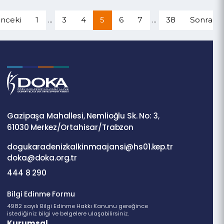
Ediyor
destek
verilecek
Devamı
Devamı
nceki
1
...
3
4
5
6
7
...
38
Sonra
Gazipaşa Mahallesi, Nemlioğlu Sk. No: 3,
61030 Merkez/Ortahisar/Trabzon