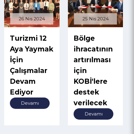
26 Nis 2024
25 Nis 2024
Turizmi 12
Bölge
Aya Yaymak
ihracatının
İçin
artırılması
Çalışmalar
için
Devam
KOBİ'lere