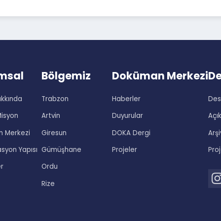
Geri Dön
rumsal
Bölgemiz
Doküman Merke
 Hakkında
Trabzon
Haberler
on-Misyon
Artvin
Duyurular
man Merkezi
Giresun
DOKA Dergi
izasyon Yapısı
Gümüşhane
Projeler