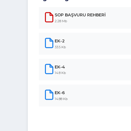
İlgili Belgeler
SOP BAŞVURU REHBERİ
2.28 Mb
EK-2
33.5 Kb
EK-4
14.8 Kb
EK-6
14.88 Kb