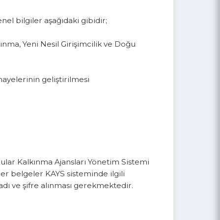
li genel bilgiler aşağıdaki gibidir;
 Kalkınma, Yeni Nesil Girişimcilik ve Doğu
 sermayelerinin geliştirilmesi
. Başvurular Kalkınma Ajansları Yönetim Sistemi
 ve diğer belgeler KAYS sisteminde ilgili
anıcı adı ve şifre alınması gerekmektedir.