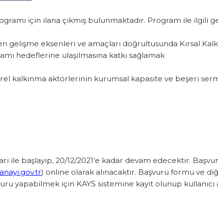
ogramı için ilana çıkmış bulunmaktadır. Program ile ilgi
enen gelişme eksenleri ve amaçları doğrultusunda Kırsal
ogramı hedeflerine ulaşılmasına katkı sağlamak
erel kalkınma aktörlerinin kurumsal kapasite ve beşeri
;
 itibari ile başlayıp, 20/12/2021’e kadar devam edecektir
a.sanayi.gov.tr
) online olarak alınacaktır. Başvuru formu
aşvuru yapabilmek için KAYS sistemine kayıt olunup kull