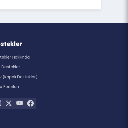
zi
Destekler
Destekler Hakkında
Açık Destekler
Arşiv (Kapalı Destekler)
Proje Formları