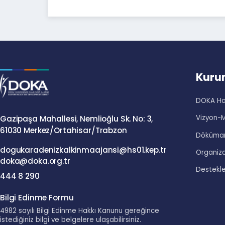
Ku
DOKA
Vizy
Gazipaşa Mahallesi, Nemlioğlu Sk. No: 3,
61030 Merkez/Ortahisar/Trabzon
Dökü
dogukaradenizkalkinmaajansi@hs01.kep.tr
Organ
doka@doka.org.tr