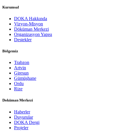
Kurumsal
DOKA Hakkında
Vizyon-Misyon
Döküman Merkezi
Organizasyon Yapısı
Destekler
Bölgemiz
Trabzon
Artvin
Giresun
Gümüşhane
Ordu
Rize
Doküman Merkezi
Haberler
Duyurular
DOKA Dergi
Projeler