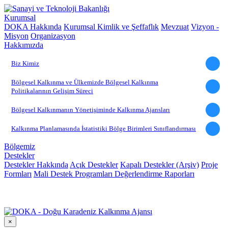
Kurumsal
DOKA Hakkında
Kurumsal Kimlik ve Şeffaflık
Mevzuat
Vizyon -
Misyon
Organizasyon
Hakkımızda
Biz Kimiz
Bölgesel Kalkınma ve Ülkemizde Bölgesel Kalkınma
Politikalarının Gelişim Süreci
Bölgesel Kalkınmanın Yönetişiminde Kalkınma Ajansları
Kalkınma Planlamasında İstatistiki Bölge Birimleri Sınıflandırması
Bölgemiz
Destekler
Destekler Hakkında
Açık Destekler
Kapalı Destekler (Arşiv)
Proje
Formları
Mali Destek Programları Değerlendirme Raporları
×