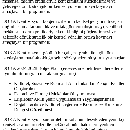
mekânsal tasarım pratikleriyle kent kimliğini güçlendirmeyi ve
geleceğe dönük stratejik bir kentsel yönelim ortaya koymayı
amaçlayan bir programdır.
DOKA Kent Vizyon, bölgemiz illerinin kentsel gelişim ihtiyaçları
doğrultusunda farkındalık ve ortak gündem oluşturmayı, yenilikçi
mekânsal tasarım pratikleriyle kent kimliğini güçlendirmeyi ve
geleceğe dönük stratejik bir kentsel yönelim ortaya koymayı
amaçlayan bir programdır.
DOKA Kent Vizyon, gönüllü bir çalışma grubu ile ilgili tüm
paydaşların mutabık olduğu şehir sözleşmeleri oluşturmayı amaçlar.
DOKA 2024-2028 Bölge Planı çerçevesinde belirlenen hedeflerle
uyumlu bir program olarak kurgulanmıştır.
Kültürel, Sosyal ve Rekreatif Alan İmkânları Zengin Kentler
Oluşturulması
Dengeli ve Dirençli Mekânlar Oluşturulması
Erişilebilir Akıllı Şehir Uygulamaları Yaygınlaştırılması
Doğal, Tarihi ve Kültürel Değerlerde Koruma ve Kullanma
Dengesi Gözetilmesi
DOKA Kent Vizyon, sürdürülebilir kullanımı teşvik eden yenilikçi
kentsel tasarım projeleri ile mekânsal müdahaleler ve yeniden
işlevlendirme çalışmaları ile bölge illerinde kültürel mirasın