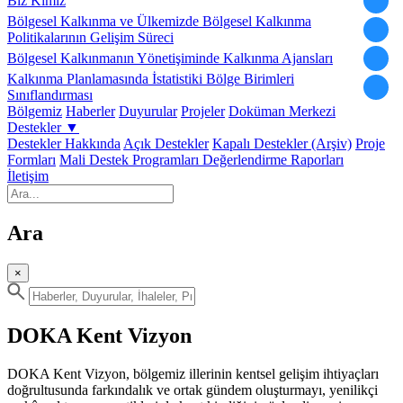
Biz Kimiz
Bölgesel Kalkınma ve Ülkemizde Bölgesel Kalkınma
Politikalarının Gelişim Süreci
Bölgesel Kalkınmanın Yönetişiminde Kalkınma Ajansları
Kalkınma Planlamasında İstatistiki Bölge Birimleri
Sınıflandırması
Bölgemiz
Haberler
Duyurular
Projeler
Doküman Merkezi
Destekler
▼
Destekler Hakkında
Açık Destekler
Kapalı Destekler (Arşiv)
Proje
Formları
Mali Destek Programları Değerlendirme Raporları
İletişim
Ara
×
DOKA Kent Vizyon
DOKA Kent Vizyon, bölgemiz illerinin kentsel gelişim ihtiyaçları
doğrultusunda farkındalık ve ortak gündem oluşturmayı, yenilikçi