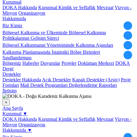
Kurumsal
DOKA Hakkında
Kurumsal Kimlik ve Şeffaflık
Mevzuat
Vizyon -
Misyon
Organizasyon
Hakkımızda
Biz Kimiz
Bölgesel Kalkınma ve Ülkemizde Bölgesel Kalkınma
Politikalarının Gelişim Süreci
Bölgesel Kalkınmanın Yönetişiminde Kalkınma Ajansları
Kalkınma Planlamasında İstatistiki Bölge Birimleri
Sınıflandırması
Bölgemiz
Haberler
Duyurular
Projeler
Doküman Merkezi
DOKA
Dergi
Destekler
Destekler Hakkında
Açık Destekler
Kapalı Destekler (Arşiv)
Proje
Formları
Mali Destek Programları Değerlendirme Raporları
İletişim
×
Ana Sayfa
Kurumsal
▼
DOKA Hakkında
Kurumsal Kimlik ve Şeffaflık
Mevzuat
Vizyon -
Misyon
Organizasyon
Hakkımızda
▼