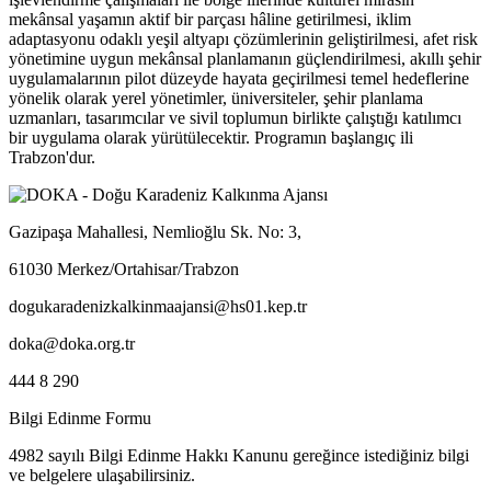
mekânsal yaşamın aktif bir parçası hâline getirilmesi, iklim
adaptasyonu odaklı yeşil altyapı çözümlerinin geliştirilmesi, afet risk
yönetimine uygun mekânsal planlamanın güçlendirilmesi, akıllı şehir
uygulamalarının pilot düzeyde hayata geçirilmesi temel hedeflerine
yönelik olarak yerel yönetimler, üniversiteler, şehir planlama
uzmanları, tasarımcılar ve sivil toplumun birlikte çalıştığı katılımcı
bir uygulama olarak yürütülecektir. Programın başlangıç ili
Trabzon'dur.
Gazipaşa Mahallesi, Nemlioğlu Sk. No: 3,
61030 Merkez/Ortahisar/Trabzon
dogukaradenizkalkinmaajansi@hs01.kep.tr
doka@doka.org.tr
444 8 290
Bilgi Edinme Formu
4982 sayılı Bilgi Edinme Hakkı Kanunu gereğince istediğiniz bilgi
ve belgelere ulaşabilirsiniz.