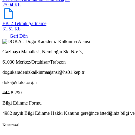
25.94 Kb
EK-2 Teknik Şartname
31.51 Kb
Geri Dön
Gazipaşa Mahallesi, Nemlioğlu Sk. No: 3,
61030 Merkez/Ortahisar/Trabzon
dogukaradenizkalkinmaajansi@hs01.kep.tr
doka@doka.org.tr
444 8 290
Bilgi Edinme Formu
4982 sayılı Bilgi Edinme Hakkı Kanunu gereğince istediğiniz bilgi ve b
Kurumsal