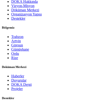
DOKA Hakkında
Vizyon-Misyon
Döküman Merkezi
Organizasyon Yapısı
Destekler
Bölgemiz
Trabzon
Artvin
Giresun
Gümüşhane
Ordu
Rize
Doküman Merkezi
Haberler
Duyurular
DOKA Dergi
Projeler
Destekler