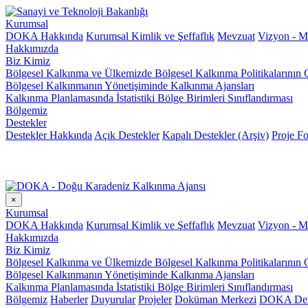
Kurumsal
DOKA Hakkında
Kurumsal Kimlik ve Şeffaflık
Mevzuat
Vizyon - M
Hakkımızda
Biz Kimiz
Bölgesel Kalkınma ve Ülkemizde Bölgesel Kalkınma Politikalarının 
Bölgesel Kalkınmanın Yönetişiminde Kalkınma Ajansları
Kalkınma Planlamasında İstatistiki Bölge Birimleri Sınıflandırması
Bölgemiz
Destekler
Destekler Hakkında
Açık Destekler
Kapalı Destekler (Arşiv)
Proje Fo
×
Kurumsal
DOKA Hakkında
Kurumsal Kimlik ve Şeffaflık
Mevzuat
Vizyon - M
Hakkımızda
Biz Kimiz
Bölgesel Kalkınma ve Ülkemizde Bölgesel Kalkınma Politikalarının 
Bölgesel Kalkınmanın Yönetişiminde Kalkınma Ajansları
Kalkınma Planlamasında İstatistiki Bölge Birimleri Sınıflandırması
Bölgemiz
Haberler
Duyurular
Projeler
Doküman Merkezi
DOKA Der