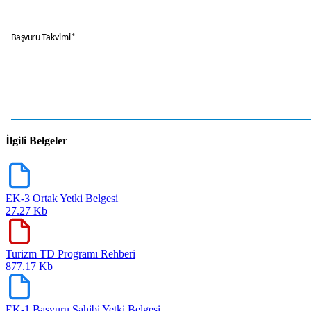
Başvuru
Takvimi*
İlgili Belgeler
EK-3 Ortak Yetki Belgesi
27.27 Kb
Turizm TD Programı Rehberi
877.17 Kb
EK-1 Başvuru Sahibi Yetki Belgesi