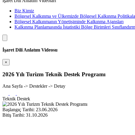
İşaret Dili Anlatım Videoları
Biz Kimiz
Bölgesel Kalkınma ve Ülkemizde Bölgesel Kalkınma Politikala
Bölgesel Kalkınmanın Yönetişiminde Kalkınma Ajansları
Kalkınma Planlamasında İstatistiki Bölge Birimleri Sınıflandırm
İşaret Dili Anlatım Videosu
×
2026 Yılı Turizm Teknik Destek Programı
Ana Sayfa -> Destekler -> Detay
Teknik Destek
Başlangıç Tarihi:
23.06.2026
Bitiş Tarihi:
31.10.2026