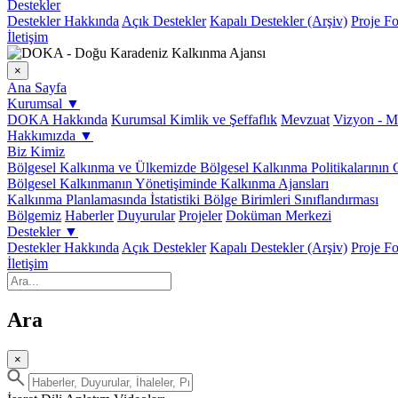
Destekler
Destekler Hakkında
Açık Destekler
Kapalı Destekler (Arşiv)
Proje Fo
İletişim
×
Ana Sayfa
Kurumsal
▼
DOKA Hakkında
Kurumsal Kimlik ve Şeffaflık
Mevzuat
Vizyon - M
Hakkımızda
▼
Biz Kimiz
Bölgesel Kalkınma ve Ülkemizde Bölgesel Kalkınma Politikalarının 
Bölgesel Kalkınmanın Yönetişiminde Kalkınma Ajansları
Kalkınma Planlamasında İstatistiki Bölge Birimleri Sınıflandırması
Bölgemiz
Haberler
Duyurular
Projeler
Doküman Merkezi
Destekler
▼
Destekler Hakkında
Açık Destekler
Kapalı Destekler (Arşiv)
Proje Fo
İletişim
Ara
×