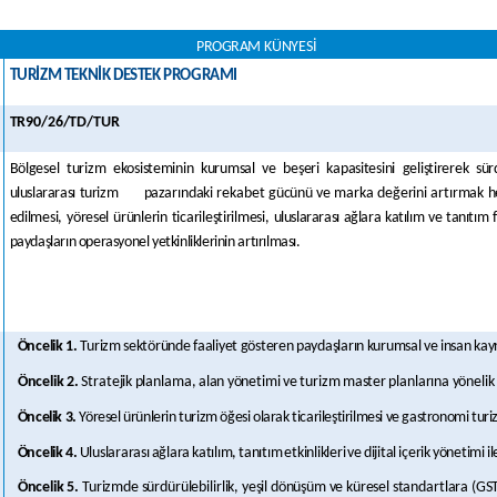
PROGRAM
KÜNYESİ
TURİZM TEKNİK DESTEK PROGRAMI
TR90/26/TD/TUR
Bölgesel
turizm
ekosisteminin
kurumsal
ve
beşeri
kapasitesini
geliştirerek
sür
uluslararası
turizm
paza
rındaki
rekabet
gücünü
ve
marka
değerini
artırmak
h
edilmesi, yöresel ürünlerin ticarileştirilmesi,
uluslararası ağlara katılım ve tanıtım fa
paydaşların
operasyonel
yetkinliklerinin
artırılması.
Öncelik
1.
Turizm
sektöründe
faaliyet
gösteren
paydaşların
kurumsal
ve
insan
kay
Öncelik
2.
Stratejik
planlama,
alan
yönetimi
ve
turizm
master
planlarına
yönelik
Öncelik 3.
Yöresel ürünlerin turizm öğesi olarak ticarileştirilmesi ve gastronomi turi
Öncelik
4.
Uluslararası
ağlara
katılım,
tanıtım
etkinlikleri
ve
dijital
içerik
yönetimi
il
Öncelik
5.
Turizmde
sürdürülebilirlik,
yeşil
dönüşüm
ve
küresel
standartlara
(GS