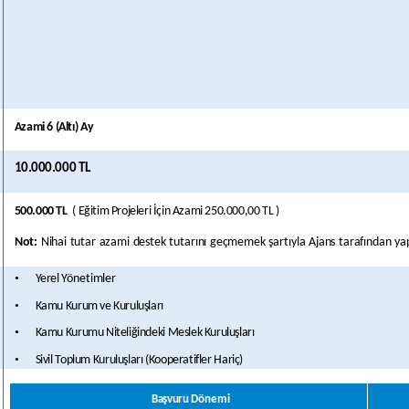
Azami
6
(Altı)
Ay
10.000.000
TL
500.000 TL
( Eğitim
Projeleri İçin Azami
250.000,00 TL
)
Not:
Nihai
tutar
azami
destek
tutarını
geçmemek
şartıyla
Ajans
tarafından
ya
•
Yerel
Yönetimler
•
Kamu
Kurum
ve
Kuruluşları
•
Kamu
Kurumu
Niteliğindeki
Meslek
Kuruluşları
•
Sivil
Toplum
Kuruluşları
(Kooperatifler
Hariç)
Başvuru
Dönemi