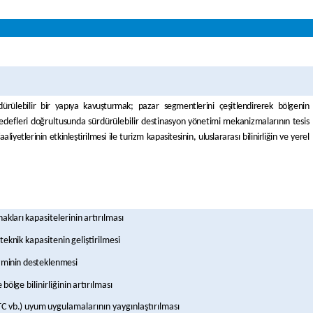
dürülebilir
bir
yapıya
kavuşturmak;
pazar
segmentlerini
çeşitlendirerek
bölgenin
edefleri
doğrultusunda
sürdürülebilir
destinasyon yönetimi mekanizmalarının tesis
aliyetlerinin etkinleştirilmesi ile turizm kapasitesinin, uluslararası
bilinirliğin
ve
yerel
nakları
kapasitelerinin
artırılması
teknik
kapasitenin
geliştirilmesi
zminin
desteklenmesi
e
bölge
bilinirliğinin
artırılması
TC
vb.)
uyum
uygulamalarının
yaygınlaştırılması