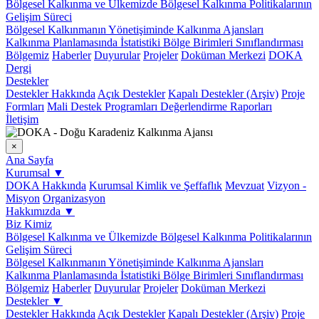
Bölgesel Kalkınma ve Ülkemizde Bölgesel Kalkınma Politikalarının
Gelişim Süreci
Bölgesel Kalkınmanın Yönetişiminde Kalkınma Ajansları
Kalkınma Planlamasında İstatistiki Bölge Birimleri Sınıflandırması
Bölgemiz
Haberler
Duyurular
Projeler
Doküman Merkezi
DOKA
Dergi
Destekler
Destekler Hakkında
Açık Destekler
Kapalı Destekler (Arşiv)
Proje
Formları
Mali Destek Programları Değerlendirme Raporları
İletişim
×
Ana Sayfa
Kurumsal
▼
DOKA Hakkında
Kurumsal Kimlik ve Şeffaflık
Mevzuat
Vizyon -
Misyon
Organizasyon
Hakkımızda
▼
Biz Kimiz
Bölgesel Kalkınma ve Ülkemizde Bölgesel Kalkınma Politikalarının
Gelişim Süreci
Bölgesel Kalkınmanın Yönetişiminde Kalkınma Ajansları
Kalkınma Planlamasında İstatistiki Bölge Birimleri Sınıflandırması
Bölgemiz
Haberler
Duyurular
Projeler
Doküman Merkezi
Destekler
▼
Destekler Hakkında
Açık Destekler
Kapalı Destekler (Arşiv)
Proje