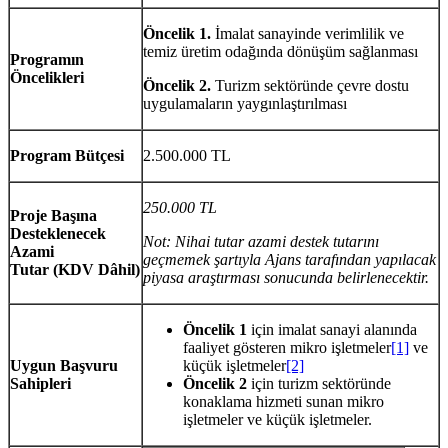
Öncelik 1.
İmalat sanayinde verimlilik ve
temiz üretim odağında dönüşüm sağlanması
Programın
Öncelikleri
Öncelik 2.
Turizm sektöründe çevre dostu
uygulamaların yaygınlaştırılması
Program Bütçesi
2.500.000 TL
250.000 TL
Proje Başına
Desteklenecek
Not: Nihai tutar azami destek tutarını
Azami
geçmemek şartıyla Ajans tarafından yapılacak
Tutar
(KDV Dâhil)
piyasa araştırması sonucunda belirlenecektir.
Öncelik 1
için imalat sanayi alanında
faaliyet gösteren mikro işletmeler
[1]
ve
Uygun Başvuru
küçük işletmeler
[2]
Sahipleri
Öncelik 2
için turizm sektöründe
konaklama hizmeti sunan mikro
işletmeler ve küçük işletmeler.