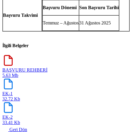
Başvuru Dönemi
Son Başvuru Tarihi
Başvuru Takvimi
Temmuz – Ağustos
31 Ağustos 2025
İlgili Belgeler
BAŞVURU REHBERİ
5.63 Mb
EK-1
32.72 Kb
EK-2
33.41 Kb
Geri Dön