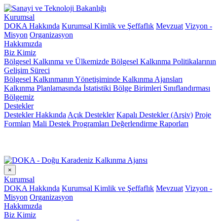
Kurumsal
DOKA Hakkında
Kurumsal Kimlik ve Şeffaflık
Mevzuat
Vizyon -
Misyon
Organizasyon
Hakkımızda
Biz Kimiz
Bölgesel Kalkınma ve Ülkemizde Bölgesel Kalkınma Politikalarının
Gelişim Süreci
Bölgesel Kalkınmanın Yönetişiminde Kalkınma Ajansları
Kalkınma Planlamasında İstatistiki Bölge Birimleri Sınıflandırması
Bölgemiz
Destekler
Destekler Hakkında
Açık Destekler
Kapalı Destekler (Arşiv)
Proje
Formları
Mali Destek Programları Değerlendirme Raporları
×
Kurumsal
DOKA Hakkında
Kurumsal Kimlik ve Şeffaflık
Mevzuat
Vizyon -
Misyon
Organizasyon
Hakkımızda
Biz Kimiz