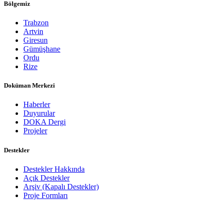
Bölgemiz
Trabzon
Artvin
Giresun
Gümüşhane
Ordu
Rize
Doküman Merkezi
Haberler
Duyurular
DOKA Dergi
Projeler
Destekler
Destekler Hakkında
Açık Destekler
Arşiv (Kapalı Destekler)
Proje Formları