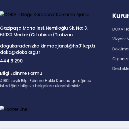
Ku
Gazipaşa Mahallesi, Nemlioğlu Sk. No: 3,
DOKA
61030 Merkez/Ortahisar/Trabzon
Vizy
dogukaradenizkalkinmaajansi@hs01.kep.tr
Dökü
doka@doka.org.tr
Organ
444 8 290
Dest
Bilgi Edinme Formu
4982 sayılı Bilgi Edinme Hakkı Kanunu gereğince
istediğiniz bilgi ve belgelere ulaşabilirsiniz.