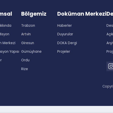
rumsal
Bölgemiz
Doküman Merke
 Hakkında
Trabzon
Haberler
on-Misyon
Artvin
Duyurular
man Merkezi
Giresun
DOKA Dergi
izasyon Yapısı
Gümüşhane
Projeler
ekler
Ordu
Rize