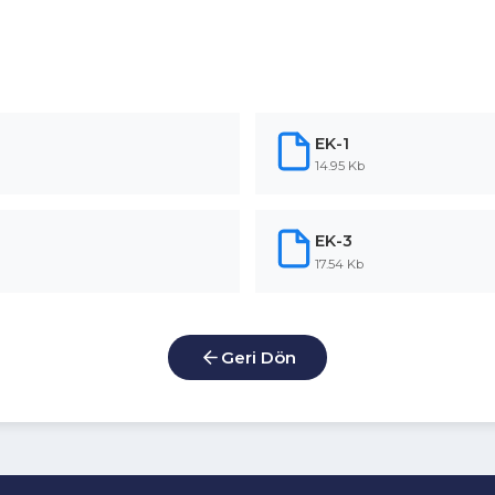
EK-1
14.95 Kb
EK-3
17.54 Kb
Geri Dön