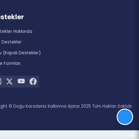
zi
Destekler
Destekler Hakkında
Açık Destekler
Arşiv (Kapalı Destekler)
Proje Formları