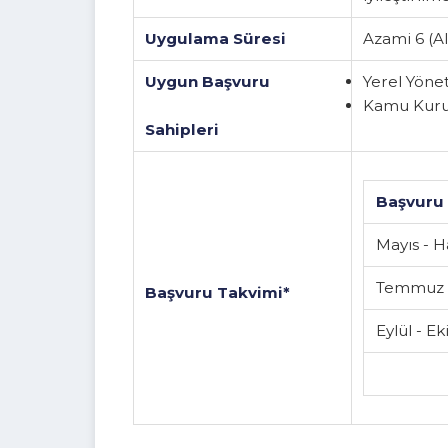
depremze
iyileştir
Uygulama Süresi
Azami 6 
Uygun Başvuru
Yerel Y
Kamu Ku
Sahipleri
Başvu
Mayıs 
Temmu
Başvuru Takvimi*
Eylül 