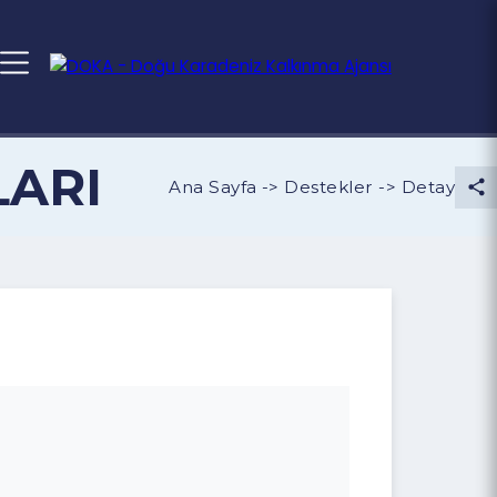
er
MLARI
Ana Sayfa -> Destekler -> D