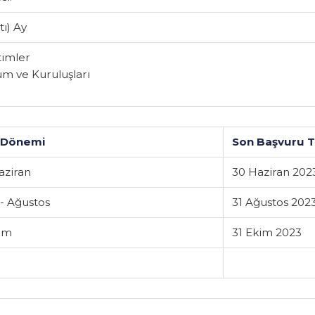
delere yönelik sosyal ve psikolojik destek mekanizmala
ilmesi.
(Altı) Ay
önetimler
rum ve Kuruluşları
ru Dönemi
Son Başv
- Haziran
30 Hazir
z - Ağustos
31 Ağusto
- Ekim
31 Ekim 