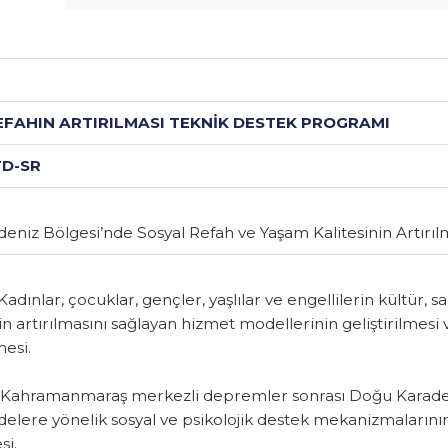
31.10.2023
 REFAHIN ARTIRILMASI TEKNİK DESTEK PROGRAMI
3/TD-SR
radeniz Bölgesi’nde Sosyal Refah ve Yaşam Kalitesinin A
 1.
Kadınlar, çocuklar, gençler, yaşlılar ve engellilerin kü
rinin artırılmasını sağlayan hizmet modellerinin geliştiri
enmesi.
 2.
Kahramanmaraş merkezli depremler sonrası Doğu Ka