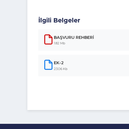
İlgili Belgeler
BAŞVURU REHBERİ
1.82 Mb
EK-2
23.06 Kb