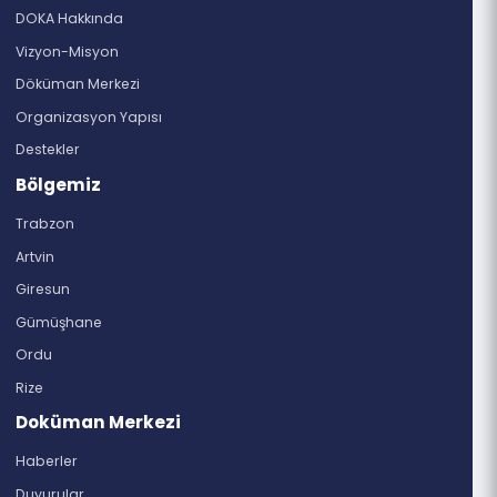
61030 Merkez/Ortahisar/Trabzon
dogukaradenizkalkinmaajansi@hs01.kep.tr
doka@doka.org.tr
444 8 290
Bilgi Edinme Formu
4982 sayılı Bilgi Edinme Hakkı Kanunu gereğince
istediğiniz bilgi ve belgelere ulaşabilirsiniz.
Kurumsal
DOKA Hakkında
Vizyon-Misyon
Döküman Merkezi
Organizasyon Yapısı
Destekler
Bölgemiz