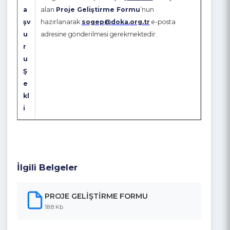
r
u
T
ar
ih
i
B
Programa ön başvuru için
yalnızca
ekte yer
a
alan
Proje Geliştirme Formu
’nun
şv
hazırlanarak
sogep@doka.org.tr
e-posta
u
adresine gönderilmesi gerekmektedir.
r
u
Ş
e
kl
i