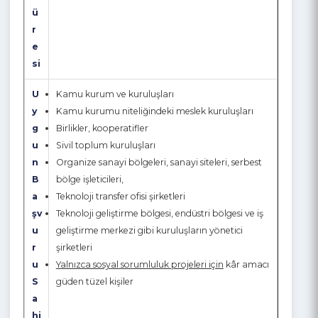
P
18 Ay
r
oj
e
S
ü
r
e
si
U
Kamu kurum ve kuruluşları
y
Kamu kurumu niteliğindeki meslek kuruluşları
g
Birlikler, kooperatifler
u
Sivil toplum kuruluşları
n
Organize sanayi bölgeleri, sanayi siteleri, serbest
B
bölge işleticileri,
a
Teknoloji transfer ofisi şirketleri