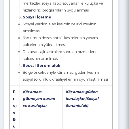
le
yenilikçi modeller geliştirilmesi
ri
Sosyal girişimcilik ve sosyal yenilikçilik alanlarında
hizmet veren/verecek olan aracı kurumların
işleteceği, ekosistem güçlendirmeye yönelik
merkezler, sosyal laboratuvarlar ile kuluçka ve
hızlandırıcı programların uygulanması
Sosyal İçerme
Sosyal yardım alan kesimin gelir düzeyinin
artırılması
Toplumun dezavantajlı kesimlerinin yaşam
kalitelerinin yükseltilmesi
Dezavantajlı kesimlere sunulan hizmetlerin
kalitesinin artırılması
Sosyal Sorumluluk
Bölge öncelikleriyle kâr amacı güden kesimin
sosyal sorumluluk faaliyetlerinin uyumlaştırılması
P
Kâr amacı
Kâr amacı güden