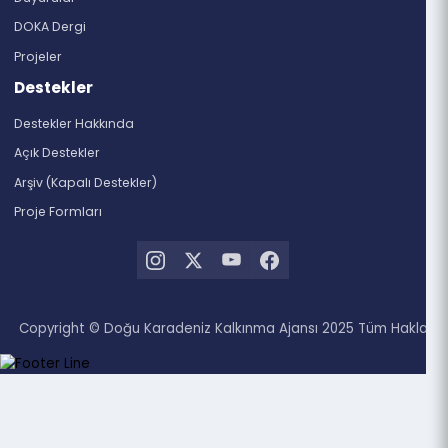
Trabzon
Artvin
Giresun
Gümüşhane
Ordu
Rize
Doküman Merkezi
Haberler
Duyurular
DOKA Dergi
Projeler
Destekler
Destekler Hakkında
Açık Destekler