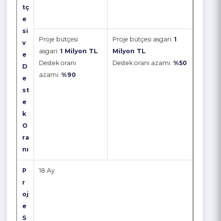
r
gütmeyen kurum
kuruluşlar (Sosyal
oj
ve kuruluşlar
Sorumluluk)
e
B
ü
tç
e
si
Proje bütçesi
Proje bütçesi asgari:
1
v
asgari:
1 Milyon TL
Milyon TL
e
Destek oranı
Destek oranı azami:
%50
D
azami:
%90
e
st
e
k
O
ra
nı