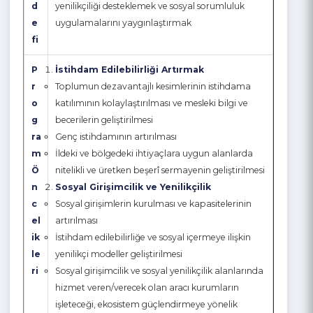
m
ekonomik ve sosyal hayata daha aktif
H
katılmalarını sağlamak, istihdam edilebilirliği
e
artırmak, sosyal içermeyi, sosyal girişimciliği ve
d
yenilikçiliği desteklemek ve sosyal sorumluluk
e
uygulamalarını yaygınlaştırmak
fi
P
İstihdam Edilebilirliği Artırmak
r
Toplumun dezavantajlı kesimlerinin istihdama
o
katılımının kolaylaştırılması ve mesleki bilgi ve
g
becerilerin geliştirilmesi
ra
Genç istihdamının artırılması
m
İldeki ve bölgedeki ihtiyaçlara uygun alanlarda
Ö
nitelikli ve üretken beşerî sermayenin geliştirilmesi
n
Sosyal Girişimcilik ve Yenilikçilik
c
Sosyal girişimlerin kurulması ve kapasitelerinin
el
artırılması
ik
İstihdam edilebilirliğe ve sosyal içermeye ilişkin