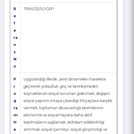
A
dı
R
TR90/23/SOGEP
e
f
e
ra
n
s
N
o
P
Uygulandığı illerde, yerel dinamikleri harekete
r
geçirerek yoksulluk, göç ve kentleşmeden
o
kaynaklanan sosyal sorunları gidermek, değişen
g
sosyal yapının ortaya çıkardığı ihtiyaçlara karşılık
ra
vermek, toplumun dezavantajlı kesimlerinin