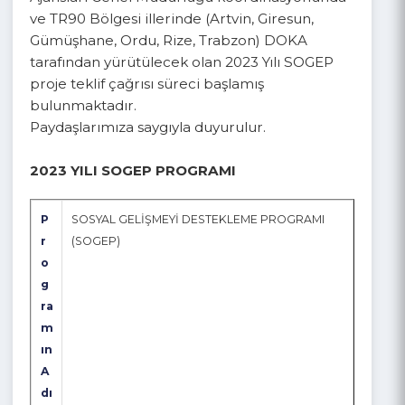
Ajansları Genel Müdürlüğü koordinasyonunda
ve TR90 Bölgesi illerinde (Artvin, Giresun,
Gümüşhane, Ordu, Rize, Trabzon) DOKA
tarafından yürütülecek olan 2023 Yılı SOGEP
proje teklif çağrısı süreci başlamış
bulunmaktadır.
Paydaşlarımıza saygıyla duyurulur.
2023 YILI SOGEP PROGRAMI
P
SOSYAL GELİŞMEYİ DESTEKLEME PROGRAMI
r
(SOGEP)
o
g
ra
m
ın