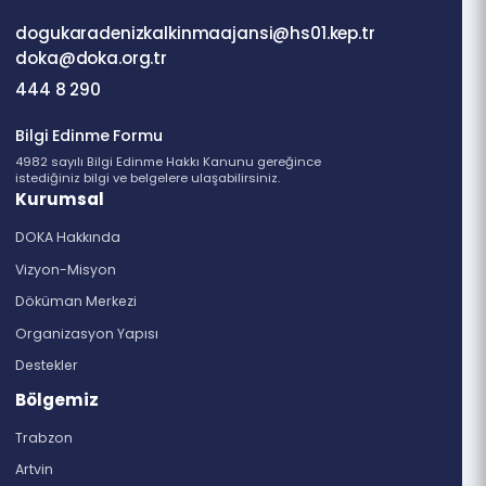
Gazipaşa Mahallesi, Nemlioğlu Sk. No: 3,
61030 Merkez/Ortahisar/Trabzon
dogukaradenizkalkinmaajansi@hs01.kep.tr
doka@doka.org.tr
444 8 290
Bilgi Edinme Formu
4982 sayılı Bilgi Edinme Hakkı Kanunu gereğince
istediğiniz bilgi ve belgelere ulaşabilirsiniz.
Kurumsal
DOKA Hakkında
Vizyon-Misyon