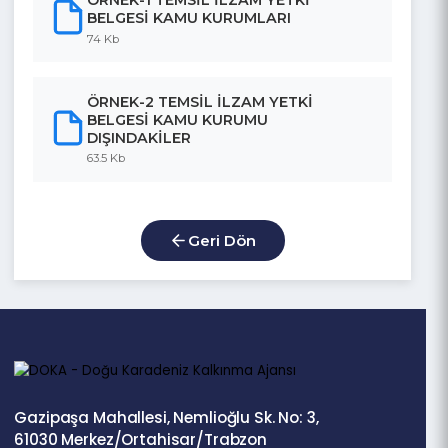
KURULUŞ BEYANI STK VE
KOOPERATİFLER İÇİN
65.5 Kb
ÖRNEK-1 TEMSİL İLZAM YETKİ
BELGESİ KAMU KURUMLARI
74 Kb
ÖRNEK-2 TEMSİL İLZAM YETKİ
BELGESİ KAMU KURUMU
DIŞINDAKİLER
63.5 Kb
Geri Dön