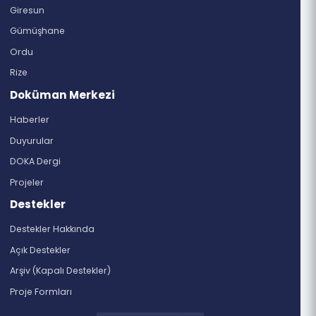
Döküman Merkezi
Organizasyon Yapısı
Destekler
Bölgemiz
Trabzon
Artvin
Giresun
Gümüşhane
Ordu
Rize
Doküman Merkezi
Haberler
Duyurular
DOKA Dergi