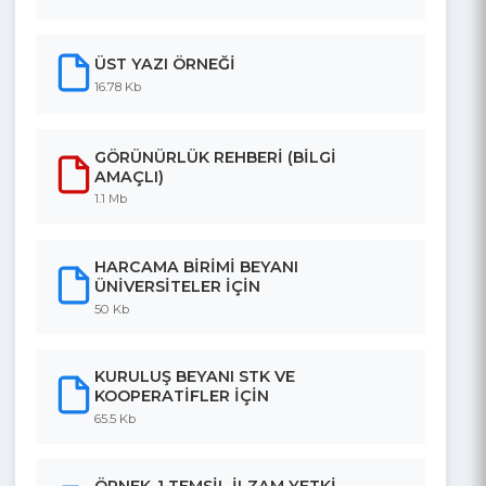
272.78 Kb
REHBER-1
751.42 Kb
ÜST YAZI ÖRNEĞİ
16.78 Kb
GÖRÜNÜRLÜK REHBERİ (BİLGİ
AMAÇLI)
1.1 Mb
HARCAMA BİRİMİ BEYANI
ÜNİVERSİTELER İÇİN
50 Kb