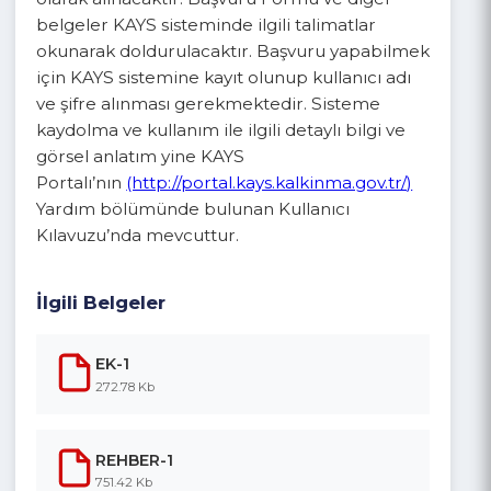
öncelikle Kalkınma Ajansları Yönetim Sistemi
(KAYS) üzerinden
(
https://kaysuygulama.kalkinma.gov.tr
) online
olarak alınacaktır. Başvuru Formu ve diğer
belgeler KAYS sisteminde ilgili talimatlar
okunarak doldurulacaktır. Başvuru yapabilmek
için KAYS sistemine kayıt olunup kullanıcı adı
ve şifre alınması gerekmektedir. Sisteme
kaydolma ve kullanım ile ilgili detaylı bilgi ve
görsel anlatım yine KAYS
Portalı’nın
(http://portal.kays.kalkinma.gov.tr/)
Yardım bölümünde bulunan Kullanıcı
Kılavuzu’nda mevcuttur.
İlgili Belgeler
EK-1