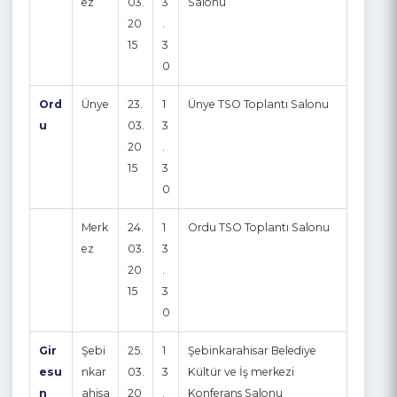
20
.
15
3
0
Merk
24.
1
Rize Ticaret Borsası Toplantı
ez
03.
3
Salonu
20
.
15
3
0
Ord
Ünye
23.
1
Ünye TSO Toplantı Salonu
u
03.
3
20
.
15
3
0
Merk
24.
1
Ordu TSO Toplantı Salonu
ez
03.
3