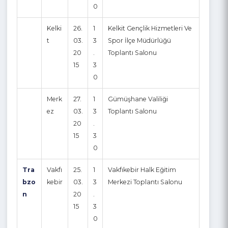
20
.
15
3
0
Gü
Şiran
25.
1
Şiran Mustafa Beyaz MYO
mü
03.
3
Konferans Salonu
şha
20
.
ne
15
3
0
Kelki
26.
1
Kelkit Gençlik Hizmetleri Ve
t
03.
3
Spor İlçe Müdürlüğü
20
.
Toplantı Salonu
15
3
0
Merk
27.
1
Gümüşhane Valiliği
ez
03.
3
Toplantı Salonu
20
.