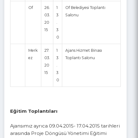
15
3
0
Tra
Vakfı
25.
1
Vakfıkebir Halk Eğitim
bzo
kebir
03.
3
Merkezi Toplantı Salonu
n
20
.
15
3
0
Of
26.
1
Of Belediyesi Toplantı
03.
3
Salonu
20
.
15
3
0
Merk
27.
1
Ajans Hizmet Binası
ez
03.
3
Toplantı Salonu
20
.