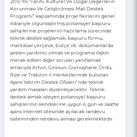
ne
ez
2015
17:00
Ordu
Merk
14 Nisan-15 Nisan
09:30-
ez
2015
17:00
Trabzon
Merk
16 Nisan-17 Nisan
09:30-
ez
2015
17:00
Teknik Masa
2015 Yılı “Tarihi, Kültürel Ve Doğal Değerlerin
Korunması Ve Geliştirilmesi Mali Destek
Programı” kapsamında proje fikirlerini genel
itibariyle olgunlaştırmış potansiyel başvuru
sahiplerine projelerini hazırlama sürecinde
teknik destek sağlamak, başvuru formu,
mantıksal çerçeve, bütçe vb. dokümanlarda