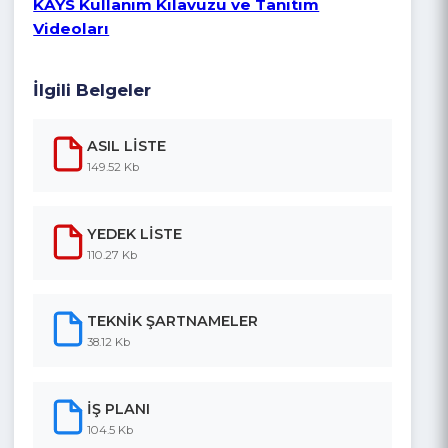
sebeple BD’lerin de KAYS-PFD sistemi
üzerinden ilgilendikleri program ile ilgili
değerlendirme yapmak üzere bağımsız
değerlendirici rolüyle online kayıt ve başvuru
yapmaları gerekmektedir. Kayıt sırasında
aşağıdaki CV örneğini de doldurarak KAYS
sistemine eklenmesi gerekmektedir.
CV formatı için tıklayınız
(lütfen Ajansa
göndermeyiniz ! KAYS ’a eklenmesi amacıyla
konmuştur)
Başvuru Rehberi
için tıklayınız
KAYS Kullanım Kılavuzu ve Tanıtım
Videoları
İlgili Belgeler