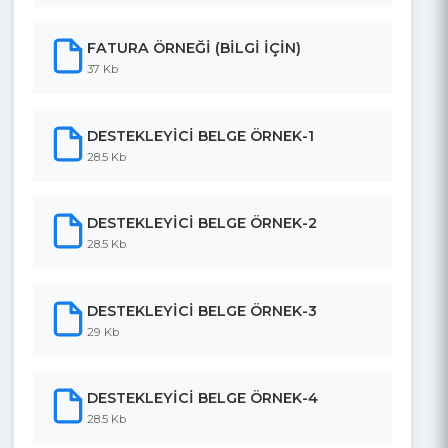
ASIL LİSTE
149.52 Kb
YEDEK LİSTE
110.27 Kb
TEKNİK ŞARTNAMELER
38.12 Kb
İŞ PLANI
104.5 Kb
FATURA ÖRNEĞİ (BİLGİ İÇİN)