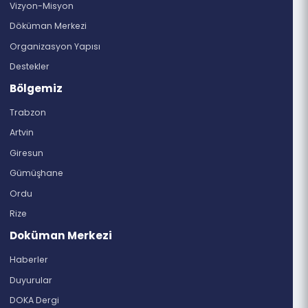
Gazipaşa Mahallesi, Nemlioğlu Sk. No: 3,
61030 Merkez/Ortahisar/Trabzon
dogukaradenizkalkinmaajansi@hs01.kep.tr
doka@doka.org.tr
444 8 290
Bilgi Edinme Formu
4982 sayılı Bilgi Edinme Hakkı Kanunu gereğince
istediğiniz bilgi ve belgelere ulaşabilirsiniz.
Kurumsal
DOKA Hakkında