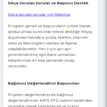
şeklen yardımcı olmak ve programa ilişkin
merak edilen diğer soruları yanıtlamak
amacıyla Artvin, Giresun, Gümüşhane, Ordu,
Rize ve Trabzon il merkezlerinde bulunan
Ajans Yatırım Destek Ofisleri’ nde teknik
yardım masaları düzenleyecektir. Teknik
destek almak isteyen potansiyel başvuru
sahiplerinin kendilerine uygun il, gün ve saatte
ajans internet sitesinde açılacak randevu
sisteminden randevu alması gerekmektedir.
Sıkça Sorulan Sorular ve Başvuru Destek
Sıkça sorulan sorular için tıklayınız
Program geneli ve başvuruların online olarak
doldurulması sürecinde teknik desteğe ihtiyaç