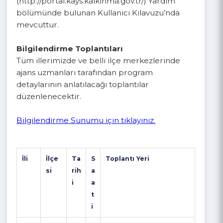
ve şifre alınması gerekmektedir. Sisteme
kaydolma ve kullanım ile ilgili detaylı bilgi ve
görsel anlatım yine KAYS Portalı’nın
(http://portal.kays.kalkinma.gov.tr/) Yardım
bölümünde bulunan Kullanıcı Kılavuzu’nda
mevcuttur.
Bilgilendirme Toplantıları
Tüm illerimizde ve belli ilçe merkezlerinde
ajans uzmanları tarafından program
detaylarının anlatılacağı toplantılar
düzenlenecektir.
Bilgilendirme Sunumu için tıklayınız.
İli
İlçe
Ta
S
Toplantı Yeri