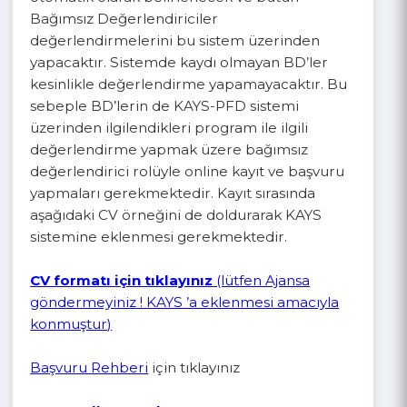
duyulması halinde e-posta, telefon, internet
sitesi ve faks bilgileri vasıtası ile Ajansa
ulaşılabilecektir. Her il için ayrı ayrı
görevlendirilmiş ilgili Ajans uzmanları
taleplerinize en kısa zamanda cevap
verecektir.
Bağımsız Değerlendirici Başvuruları
Projeleri değerlendirecek bağımsız
değerlendiriciler KAYS-PFD sistemi tarafından
otomatik olarak belirlenecek ve bütün
Bağımsız Değerlendiriciler
değerlendirmelerini bu sistem üzerinden
yapacaktır. Sistemde kaydı olmayan BD’ler
kesinlikle değerlendirme yapamayacaktır. Bu