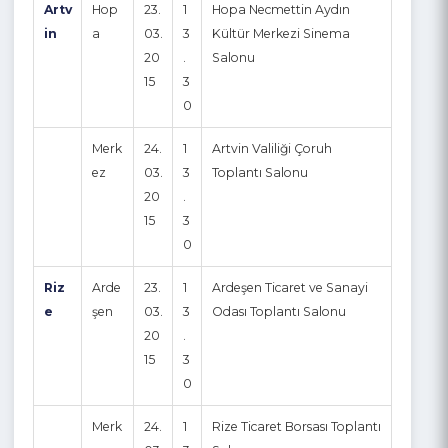
si
rih
a
i
a
t
i
Artv
Hop
23.
1
Hopa Necmettin Aydın
in
a
03.
3
Kültür Merkezi Sinema
20
.
Salonu
15
3
0
Merk
24.
1
Artvin Valiliği Çoruh
ez
03.
3
Toplantı Salonu
20
.
15
3
0
Riz
Arde
23.
1
Ardeşen Ticaret ve Sanayi
e
şen
03.
3
Odası Toplantı Salonu