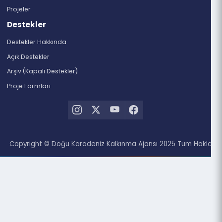
Vizyon-Misyon
Döküman Merkezi
Organizasyon Yapısı
Destekler
Bölgemiz
Trabzon
Artvin
Giresun
Gümüşhane
Ordu
Rize
Doküman Merkezi
Haberler
Duyurular