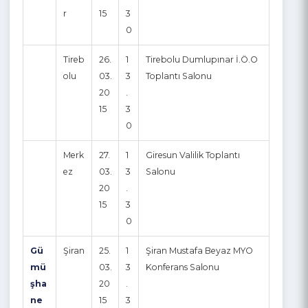
20
.
15
3
0
Gir
Şebi
25.
1
Şebinkarahisar Belediye
esu
nkar
03.
3
Kültür ve İş merkezi
n
ahisa
20
.
Konferans Salonu
r
15
3
0
Tireb
26.
1
Tirebolu Dumlupınar İ.Ö.O
olu
03.
3
Toplantı Salonu
20
.
15
3
0
Merk
27.
1
Giresun Valilik Toplantı
ez
03.
3
Salonu